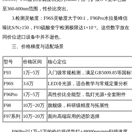
至360-600nm范围，性价比突出。
3.检测灵敏度：F96S灵敏度大于90:1，F96Pro水拉曼峰信
噪比S/N≥150，F93硫酸奎宁检测极限达1×10⁻⁹。这些数字放在
同价位进口设备中并不逊色。
三、价格梯度与适配场景
型号
价格区间
核心定位
F93
1万~5万
入门级常规检测，满足GB5009.85等国
F96S
3.6万
LED冷光源，适合教学与常规定量分析
F96Pro
1万~5万
高性价比全能型，氙灯光源+全套附件
F98
10万~20万
旗舰级，科研级精度与拓展性
F97系列
10万~20万
面向高端应用的进阶选择
F96Pro以1万~5万的价位提供氙灯+48000nm/min扫描速度