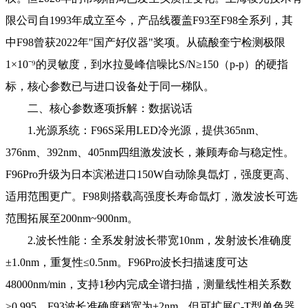
限公司自1993年成立至今，产品线覆盖F93至F98全系列，其
中F98曾获2022年"国产好仪器"奖项。从硫酸奎宁检测极限
1×10⁻⁹的灵敏度，到水拉曼峰信噪比S/N≥150（p-p）的硬指
标，核心参数已与进口设备处于同一梯队。
二、核心参数逐项拆解：数据说话
1.光源系统：F96S采用LED冷光源，提供365nm、
376nm、392nm、405nm四组激发波长，兼顾寿命与稳定性。
F96Pro升级为日本滨淞进口150W自动除臭氙灯，强度更高、
适用范围更广。F98则搭载高强度长寿命氙灯，激发波长可选
范围拓展至200nm~900nm。
2.波长性能：全系发射波长带宽10nm，发射波长准确度
±1.0nm，重复性≤0.5nm。F96Pro波长扫描速度可达
48000nm/min，支持1秒内完成全谱扫描，测量线性相关系数
≥0.995。F93波长准确度稍宽为±2nm，但可扩展C-T型单色器